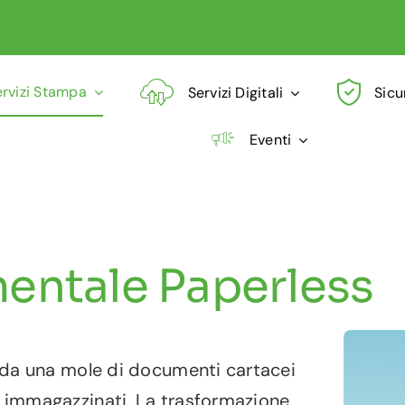
ervizi Stampa
Servizi Digitali
Sicu
Eventi
entale Paperless
o da una mole di documenti cartacei
e immagazzinati. La trasformazione