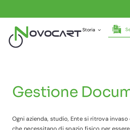
Salta
al
contenuto
S
Storia
Gestione Docum
Ogni azienda, studio, Ente si ritrova invas
che necessitano di spazio fisico per esser