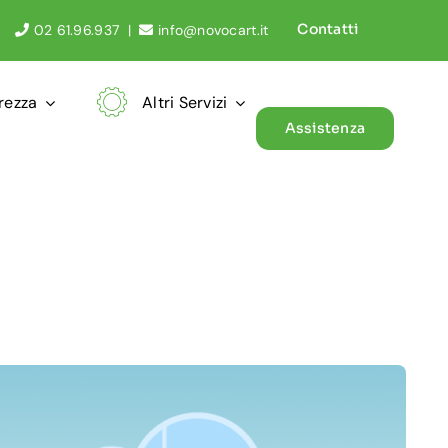
Contatti
02 61.96.937
|
info@novocart.it
rezza
Altri Servizi
Assistenza