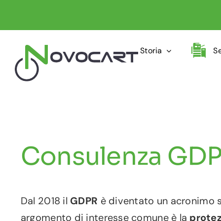
Salta
al
contenuto
Storia
S
Consulenza GD
Dal 2018 il
GDPR
è diventato un acronimo 
argomento di interesse comune è la
protez