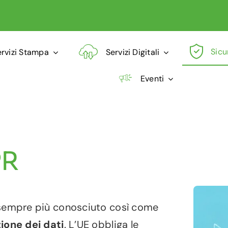
Sicu
ervizi Stampa
Servizi Digitali
Eventi
PR
sempre più conosciuto così come
ione dei dati
. L’UE obbliga le