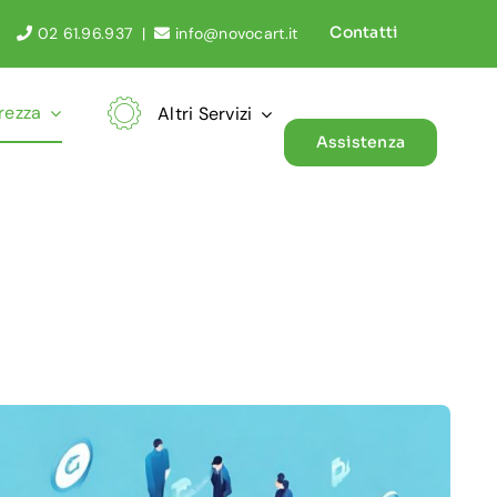
Contatti
02 61.96.937
|
info@novocart.it
rezza
Altri Servizi
Assistenza