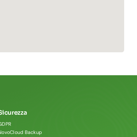
Sicurezza
GDPR
NovoCloud Backup