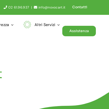
Contatti
02 61.96.937
|
info@novocart.it
rezza
Altri Servizi
Assistenza
t